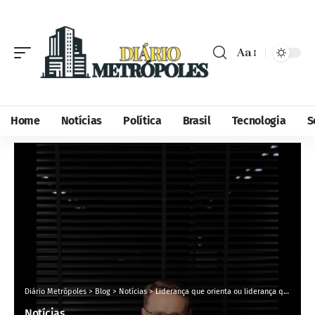
Aa
Home
Notícias
Política
Brasil
Tecnologia
S
Diário Metrópoles
>
Blog
>
Notícias
>
Liderança que orienta ou liderança que paralisa? O que separa gestores que crescem dos que apenas gerenciam
Notícias