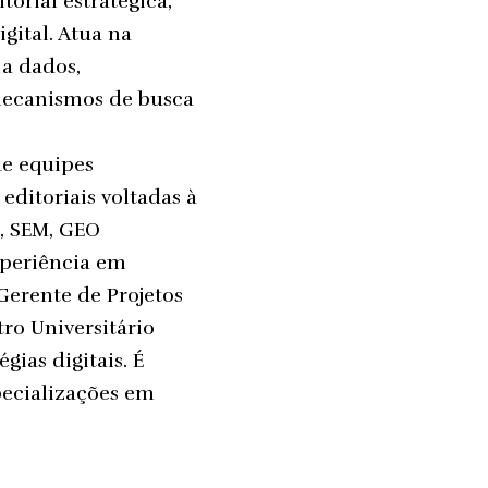
orial estratégica,
gital. Atua na
 a dados,
mecanismos de busca
de equipes
 editoriais voltadas à
O, SEM, GEO
xperiência em
Gerente de Projetos
tro Universitário
ias digitais. É
pecializações em