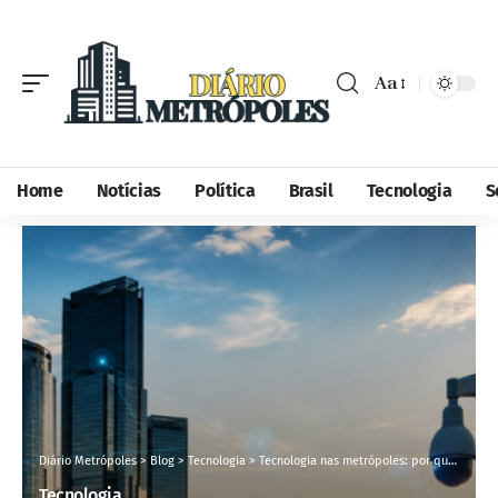
Aa
Home
Notícias
Política
Brasil
Tecnologia
S
Diário Metrópoles
>
Blog
>
Tecnologia
>
Tecnologia nas metrópoles: por que cidades inteligentes aceleram investimentos em mobilidade, segurança e serviços urbanos
Tecnologia