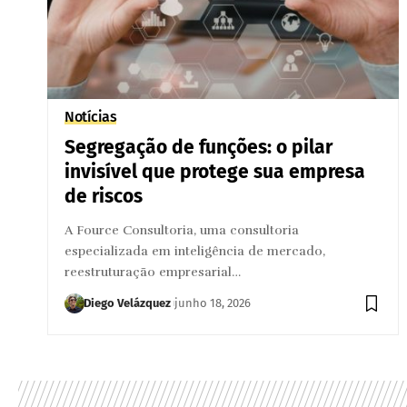
Notícias
Segregação de funções: o pilar
invisível que protege sua empresa
de riscos
A Fource Consultoria, uma consultoria
especializada em inteligência de mercado,
reestruturação empresarial…
Diego Velázquez
junho 18, 2026