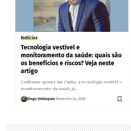
Notícias
Tecnologia vestível e
monitoramento da saúde: quais são
os benefícios e riscos? Veja neste
artigo
Conforme aponta Ian Cunha, a tecnologia vestível e
monitoramento da saúde já…
Diego Velázquez
fevereiro 24, 2026