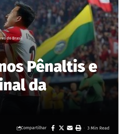
res do Brasil
nos Pênaltis e
inal da
3 Min Read
Compartilhar