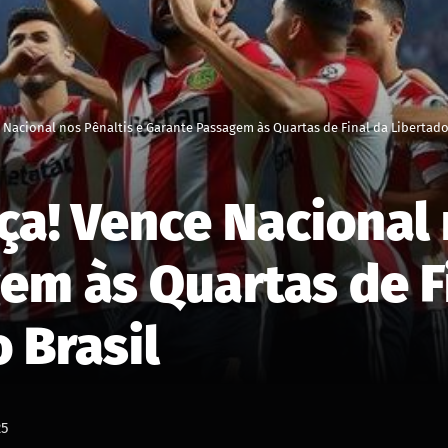
 Nacional nos Pênaltis e Garante Passagem às Quartas de Final da Libertado
a! Vence Nacional 
em às Quartas de F
 Brasil
25