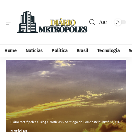
Aa
Home
Notícias
Política
Brasil
Tecnologia
S
Diário Metrópoles
>
Blog
>
Notícias
>
Santiago de Compostela: história, cultura e espiritualidade em cada caminho
Notícias