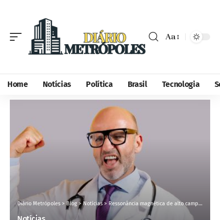
Aa
Home
Notícias
Política
Brasil
Tecnologia
S
Diário Metrópoles
>
Blog
>
Notícias
>
Ressonância magnética de alto campo: a revolução na precisão dos diagnósticos médicos que você precisa conhecer
Notícias