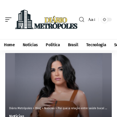
Aa
Home
Notícias
Política
Brasil
Tecnologia
S
Diário Metrópoles
>
Blog
>
Notícias
>
Por que a relação entre saúde bucal e saúde emocional é tão importante?
Notícias