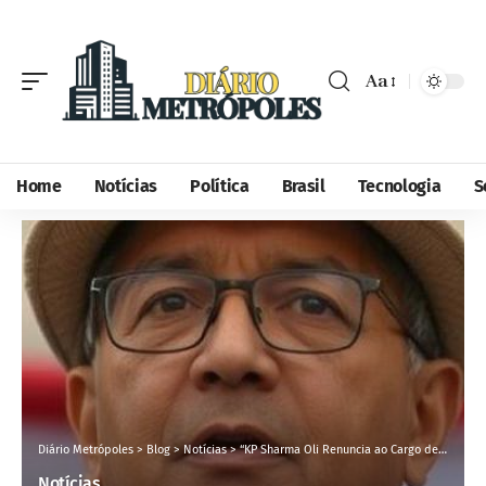
Aa
Home
Notícias
Política
Brasil
Tecnologia
S
Diário Metrópoles
>
Blog
>
Notícias
>
“KP Sharma Oli Renuncia ao Cargo de Primeiro-Ministro do Nepal após Protestos Violentos”
Notícias