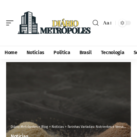
Aa
Home
Notícias
Política
Brasil
Tecnologia
S
Diário Metrópoles
>
Blog
>
Notícias
>
Farinhas Variadas: Nutrientes e Versatilidade que Transformam a Alimentação
Notícias