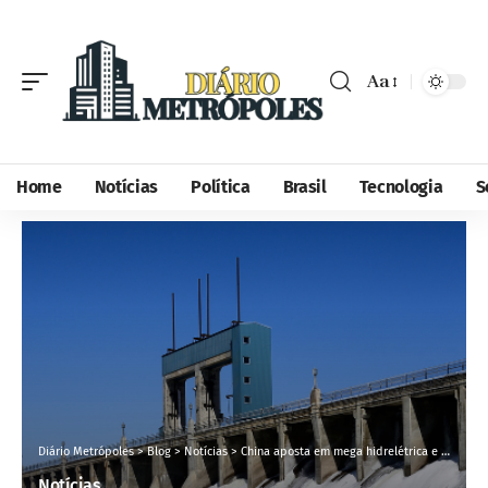
Aa
Home
Notícias
Política
Brasil
Tecnologia
S
Diário Metrópoles
>
Blog
>
Notícias
>
China aposta em mega hidrelétrica e investidores brasileiros já miram oportunidades na B3
Notícias