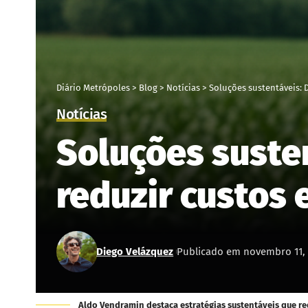
Diário Metrópoles
>
Blog
>
Notícias
>
Soluções sustentáveis: D
Notícias
Soluções susten
reduzir custos 
Diego Velázquez
Publicado em novembro 11, 
Aldo Vendramin destaca estratégias sustentáveis que r