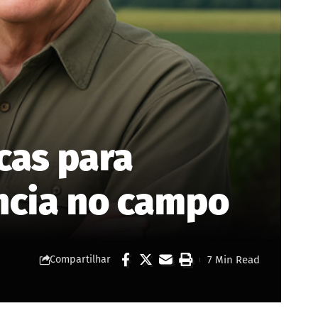
cas para
ência no campo
7 Min Read
Compartilhar