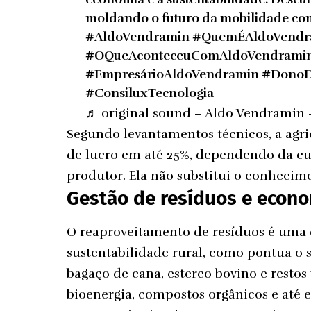
moldando o futuro da mobilidade co
#AldoVendramin
#QuemÉAldoVendr
#OQueAconteceuComAldoVendrami
#EmpresárioAldoVendramin
#DonoD
#ConsiluxTecnologia
♬ original sound – Aldo Vendramin
Segundo levantamentos técnicos, a agr
de lucro em até 25%, dependendo da cult
produtor. Ela não substitui o conhecim
Gestão de resíduos e econo
O reaproveitamento de resíduos é uma 
sustentabilidade rural, como pontua o 
bagaço de cana, esterco bovino e resto
bioenergia, compostos orgânicos e até 